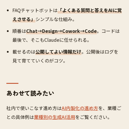
FAQチャットボットは
「よくある質問と答えをAIに覚
えさせる」
シンプルな仕組み。
順番は
Chat→Design→Cowork→Code
。コードは
最後で、そこもClaudeに任せられる。
載せるのは
公開してよい情報だけ
。公開後はログを
見て育てていくのがコツ。
あわせて読みたい
社内で使いこなす進め方は
AI内製化の進め方
を、業種ご
との具体例は
業種別の生成AI活用
をご覧ください。