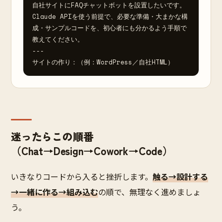
自社サイトにFAQチャットボットを設置したいです。
Claude APIを使う前提で、必要な準備・大まかな構
成・サンプルコードを、初心者にも分かるよう手順で
教えてください。

---

サイトの作り：（例：WordPress／自社HTML）
迷ったらこの順番
（Chat→Design→Cowork→Code）
いきなりコードから入ると挫折します。
触る→設計する
→一緒に作る→組み込む
の順で、無理なく進めましょ
う。