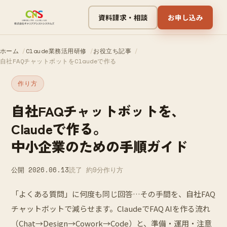
資料請求・相談
お申し込み
ホーム
Claude業務活用研修
お役立ち記事
自社FAQチャットボットをClaudeで作る
作り方
自社FAQチャットボットを、
Claudeで作る。
中小企業のための手順ガイド
公開 2026.06.13
読了 約9分
作り方
「よくある質問」に何度も同じ回答…その手間を、自社FAQ
チャットボットで減らせます。ClaudeでFAQ AIを作る流れ
（Chat→Design→Cowork→Code）と、準備・運用・注意