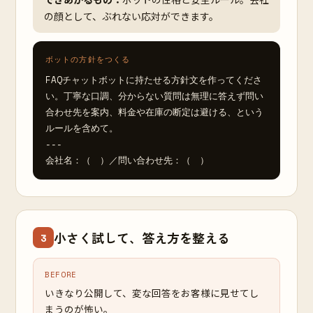
の顔として、ぶれない応対ができます。
ボットの方針をつくる
FAQチャットボットに持たせる方針文を作ってくださ
い。丁寧な口調、分からない質問は無理に答えず問い
合わせ先を案内、料金や在庫の断定は避ける、という
ルールを含めて。

---

会社名：（　）／問い合わせ先：（　）
小さく試して、答え方を整える
3
BEFORE
いきなり公開して、変な回答をお客様に見せてし
まうのが怖い。