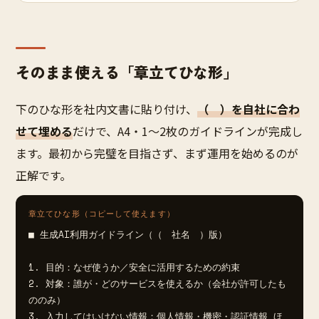
そのまま使える「章立てひな形」
下のひな形を社内文書に貼り付け、
（ ）を自社に合わ
せて埋める
だけで、A4・1〜2枚のガイドラインが完成し
ます。最初から完璧を目指さず、まず運用を始めるのが
正解です。
章立てひな形（コピーして使えます）
■ 生成AI利用ガイドライン（（　社名　）版）

1. 目的：なぜ使うか／安全に活用するための約束

2. 対象：誰が・どのサービスを使えるか（会社が許可したも
ののみ）

3. 入力してはいけない情報：個人情報・機密・認証情報 ほ