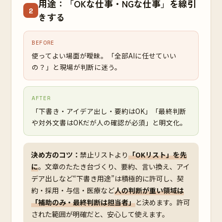
用途：「OKな仕事・NGな仕事」を線引
2
きする
BEFORE
使ってよい場面が曖昧。「全部AIに任せていい
の？」と現場が判断に迷う。
AFTER
「下書き・アイデア出し・要約はOK」「最終判断
や対外文書はOKだが人の確認が必須」と明文化。
決め方のコツ：
禁止リストより
「OKリスト」を先
に
。文章のたたき台づくり、要約、言い換え、アイ
デア出しなど“下書き用途”は積極的に許可し、契
約・採用・与信・医療など
人の判断が重い領域は
「補助のみ・最終判断は担当者」
と決めます。許可
された範囲が明確だと、安心して使えます。