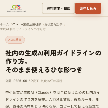
資料請求・相談
お申し込み
ホーム
Claude業務活用研修
お役立ち記事
生成AI利用ガイドラインの作り方
AIの基礎
社内の生成AI利用ガイドラインの
作り方。
そのまま使えるひな形つき
公開 2026.06.12
読了 約9分
AIの基礎
中小企業が生成AI（Claude）を安全に使うための社内ガイ
ドラインの作り方を解説。入力禁止情報、確認ルール、用
途、責任の所在をどう決めるか。コピーして使える章立て