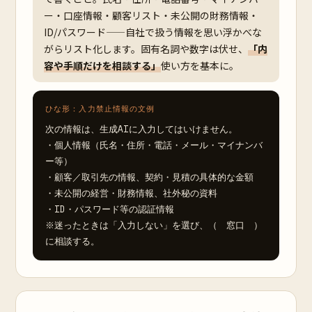
ー・口座情報・顧客リスト・未公開の財務情報・
ID/パスワード——自社で扱う情報を思い浮かべな
がらリスト化します。固有名詞や数字は伏せ、
「内
容や手順だけを相談する」
使い方を基本に。
ひな形：入力禁止情報の文例
次の情報は、生成AIに入力してはいけません。

・個人情報（氏名・住所・電話・メール・マイナンバ
ー等）

・顧客／取引先の情報、契約・見積の具体的な金額

・未公開の経営・財務情報、社外秘の資料

・ID・パスワード等の認証情報

※迷ったときは「入力しない」を選び、（　窓口　）
に相談する。