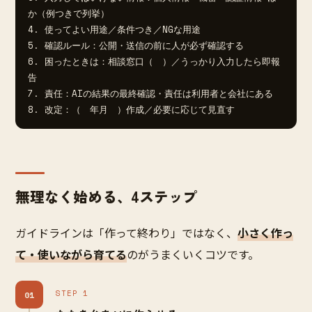
か（例つきで列挙）

4. 使ってよい用途／条件つき／NGな用途

5. 確認ルール：公開・送信の前に人が必ず確認する

6. 困ったときは：相談窓口（　）／うっかり入力したら即報
告

7. 責任：AIの結果の最終確認・責任は利用者と会社にある

8. 改定：（　年月　）作成／必要に応じて見直す
無理なく始める、4ステップ
ガイドラインは「作って終わり」ではなく、
小さく作っ
て・使いながら育てる
のがうまくいくコツです。
STEP 1
01