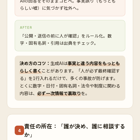
AIの回答をそのままコピペ。事実誤り（もっとも
らしい嘘）に気づかず社外へ。
AFTER
「公開・送信の前に人が確認」をルール化。数
字・固有名詞・引用は出典をチェック。
決め方のコツ：
生成AIは
事実と違う内容をもっとも
らしく書く
ことがあります。「人が必ず最終確認す
る」を1行入れるだけで、多くの事故が防げます。
とくに数字・日付・固有名詞・法令や制度に関わる
内容は、
必ず一次情報で裏取り
を。
責任の所在：「誰が決め、誰に相談する
4
か」