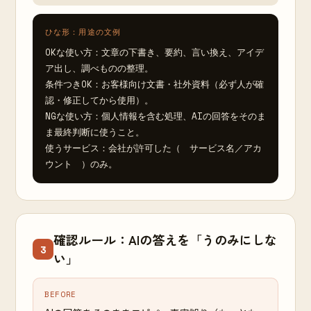
ひな形：用途の文例
OKな使い方：文章の下書き、要約、言い換え、アイデ
ア出し、調べものの整理。

条件つきOK：お客様向け文書・社外資料（必ず人が確
認・修正してから使用）。

NGな使い方：個人情報を含む処理、AIの回答をそのま
ま最終判断に使うこと。

使うサービス：会社が許可した（　サービス名／アカ
ウント　）のみ。
確認ルール：AIの答えを「うのみにしな
3
い」
BEFORE