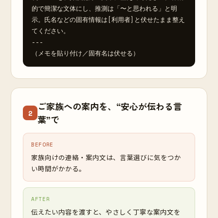
的で簡潔な文体にし、推測は「〜と思われる」と明
示。氏名などの固有情報は[利用者]と伏せたまま整え
てください。

---

（メモを貼り付け／固有名は伏せる）
ご家族への案内を、“安心が伝わる言
2
葉”で
BEFORE
家族向けの連絡・案内文は、言葉選びに気をつか
い時間がかかる。
AFTER
伝えたい内容を渡すと、やさしく丁寧な案内文を