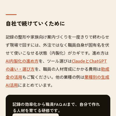
自社で続けていくために
記録の整形や家族向け案内づくりを一度きりで終わらせ
ず現場で回すには、外注ではなく職員自身が固有名を伏
せて使いこなせる状態（内製化）がカギです。進め方は
AI内製化の進め方
を、ツール選びは
ClaudeとChatGPT
の違い・選び方
を、職員の人材育成にかかる費用は
助成
金の活用
もご覧ください。他の業種の例は
業種別の生成
AI活用
にまとめています。
記録の効率化から職員FAQ AIまで、自分で作れ
る人材を育てる研修です。