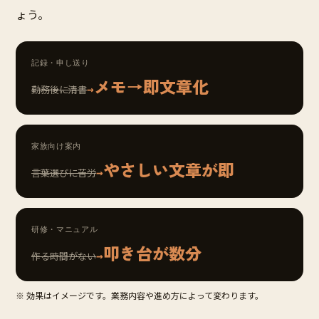
ょう。
記録・申し送り
メモ→即文章化
→
勤務後に清書
家族向け案内
やさしい文章が即
→
言葉選びに苦労
研修・マニュアル
叩き台が数分
→
作る時間がない
※ 効果はイメージです。業務内容や進め方によって変わります。