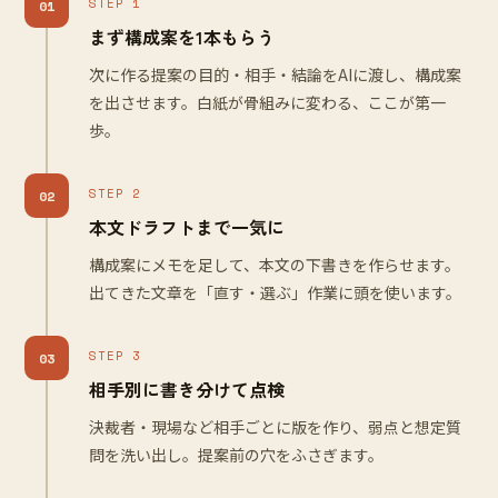
STEP 1
01
まず構成案を1本もらう
次に作る提案の目的・相手・結論をAIに渡し、構成案
を出させます。白紙が骨組みに変わる、ここが第一
歩。
STEP 2
02
本文ドラフトまで一気に
構成案にメモを足して、本文の下書きを作らせます。
出てきた文章を「直す・選ぶ」作業に頭を使います。
STEP 3
03
相手別に書き分けて点検
決裁者・現場など相手ごとに版を作り、弱点と想定質
問を洗い出し。提案前の穴をふさぎます。