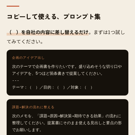
コピーして使える、プロンプト集
（ ）を自社の内容に差し替えるだけ
。まずは1つ試し
てみてください。
企画のアイデア出し
次のテーマで企画書を作りたいです。盛り込めそうな切り口や
アイデアを、5つほど箇条書きで提案してください。

---

テーマ：（　）／目的：（　）／対象：（　）
課題→解決の流れに整える
次のメモを、「課題→原因→解決策→期待できる効果」の流れに
整理してください。提案書にそのまま使える見出しと要点の形
でお願いします。
