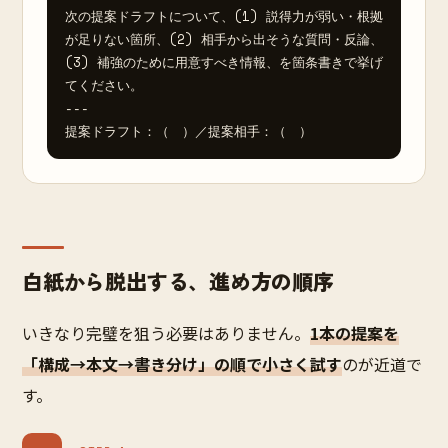
次の提案ドラフトについて、(1) 説得力が弱い・根拠
が足りない箇所、(2) 相手から出そうな質問・反論、
(3) 補強のために用意すべき情報、を箇条書きで挙げ
てください。

---

提案ドラフト：（　）／提案相手：（　）
白紙から脱出する、進め方の順序
いきなり完璧を狙う必要はありません。
1本の提案を
「構成→本文→書き分け」の順で小さく試す
のが近道で
す。