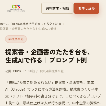
資料請求・相談
お申し込み
ホーム
Claude業務活用研修
お役立ち記事
提案書・企画書のたたき台を生成AIで作る
業務効率化
提案書・企画書のたたき台を、
生成AIで作る｜プロンプト例
公開 2026.06.20
読了 約8分
業務効率化
「白紙から書き始められない」提案書・企画書を、生成
AI（Claude）でラクにする方法を解説。構成案づくり→本
文ドラフト→相手別の書き分けまで、コピペできるプロンプ
ト例つき。最終仕上げは人が行う前提で、中小企業の資料作