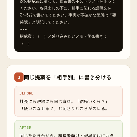
次の構成案に沿って、提案書の本文ドラフトを作って
ください。各見出しの下に、相手に伝わる説明文を
3〜5行で書いてください。事実が不確かな箇所は「要
確認」と明記してください。

---

構成案：（　）／盛り込みたいメモ・箇条書き：
（　）
同じ提案を「相手別」に書き分ける
3
BEFORE
社長にも現場にも同じ資料。「結局いくら？」
「使いこなせる？」と刺さりどころがズレる。
AFTER
同じたたき台から、経営者向け・現場向けに力点