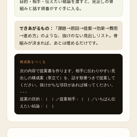
目的・相手・伝えたい結論を渡すと、見出しの骨
組みと話す順番がすぐ手に入る。
できあがるもの：
「課題→原因→提案→効果→費用
→進め方」のような、抜けのない見出しリスト。骨
組みが決まれば、あとは埋めるだけです。
構成案をつくる
次の内容で提案書を作ります。相手に伝わりやすい見
出しの構成案（章立て）を、話す順番つきで提案して
ください。抜けがちな項目があれば補ってください。

---

提案の目的：（　）／提案相手：（　）／いちばん伝
えたい結論：（　）