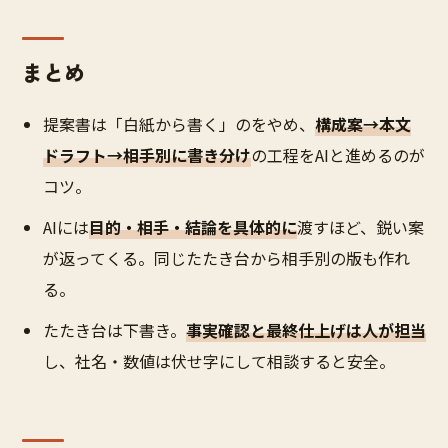
まとめ
提案書は「白紙から書く」のをやめ、
構成案→本文
ドラフト→相手別に書き分け
の工程をAIと進めるのが
コツ。
AIには
目的・相手・結論を具体的に
渡すほど、鋭い案
が返ってくる。同じたたき台から相手別の版も作れ
る。
たたき台は下書き。
事実確認と最終仕上げは人が担当
し、社名・数値は伏せ字にして相談すると安全。