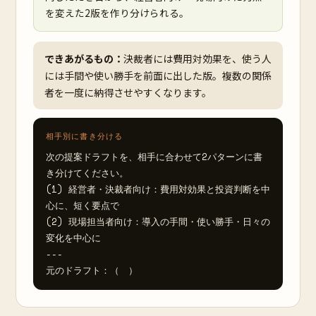
を変えた2版を作り分けられる。
できあがるもの：
決裁者には費用対効果を、使う人
には手間や使い勝手を前面に出した版。複数の関係
者を一度に納得させやすくなります。
相手別に書き分ける
次の提案ドラフトを、相手に合わせて2パターンに書
き分けてください。

(1) 経営者・決裁者向け：費用対効果と投資判断を中
心に、短く要点で

(2) 現場担当者向け：導入の手間・使い勝手・日々の
変化を中心に

---

元のドラフト：（　）