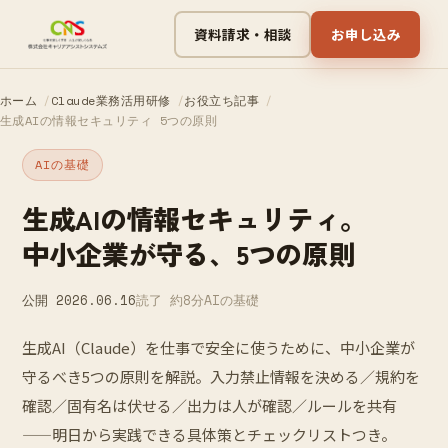
資料請求・相談
お申し込み
ホーム
Claude業務活用研修
お役立ち記事
生成AIの情報セキュリティ 5つの原則
AIの基礎
生成AIの情報セキュリティ。
中小企業が守る、5つの原則
公開 2026.06.16
読了 約8分
AIの基礎
生成AI（Claude）を仕事で安全に使うために、中小企業が
守るべき5つの原則を解説。入力禁止情報を決める／規約を
確認／固有名は伏せる／出力は人が確認／ルールを共有
——明日から実践できる具体策とチェックリストつき。