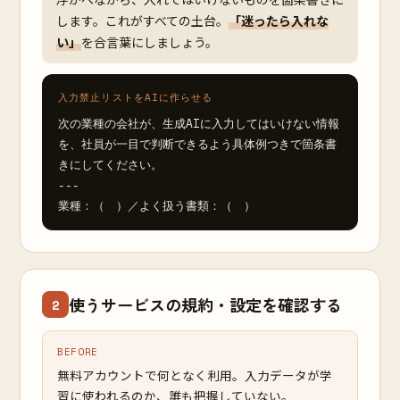
します。これがすべての土台。
「迷ったら入れな
い」
を合言葉にしましょう。
入力禁止リストをAIに作らせる
次の業種の会社が、生成AIに入力してはいけない情報
を、社員が一目で判断できるよう具体例つきで箇条書
きにしてください。

---

業種：（　）／よく扱う書類：（　）
使うサービスの規約・設定を確認する
2
BEFORE
無料アカウントで何となく利用。入力データが学
習に使われるのか、誰も把握していない。