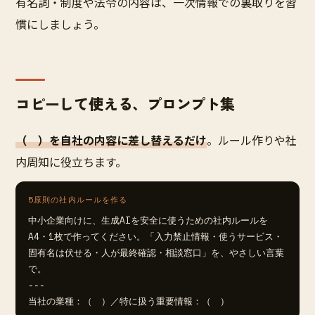
有名詞・制度や法令の内容は、一次情報での裏取りを習
慣にしましょう。
コピーして使える、プロンプト集
（ ）を自社の内容に差し替えるだけ
。ルール作りや社
内周知に役立ちます。
5原則の社内ルールを作る
中小企業向けに、生成AIを安全に使うための社内ルールを
A4・1枚で作ってください。「入力禁止情報・使うサービス・
固有名は伏せる・人が最終確認・相談窓口」を、やさしい言葉
で。

---

当社の業種：（　）／特に扱う重要情報：（　）