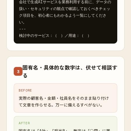
会社で生成AIサービスを業務利用する前に、データの
扱い・セキュリティの観点で確認しておくべきチェッ
ク項目を、初心者にもわかるよう一覧にしてくださ
い。

---

検討中のサービス：（　）／用途：（　）
固有名・具体的な数字は、伏せて相談す
3
る
BEFORE
実際の顧客名・金額・社員名をそのまま貼り付け
て文章を作らせる。万一に備えるすべがない。
AFTER
固有名は「A社」「担当B」、数字は「○円」に置