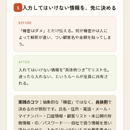
入力してはいけない情報を、先に決める
1
BEFORE
「機密はダメ」とだけ伝える。何が機密かは人に
よって解釈が違い、つい顧客名や金額を貼ってしま
う。
AFTER
入れてはいけない情報を“具体例つき”でリスト化。
迷ったら入れない、というルールが全員に共有さ
れる。
実践のコツ：
抽象的な「機密」ではなく、
具体例
で
決めるのが鉄則です。氏名・住所・電話・メール・
マイナンバー・口座情報・顧客リスト・未公開の財
務情報・ID／パスワード——自社で扱う情報を思い
浮かべながら、入れてはいけないものを箇条書きに