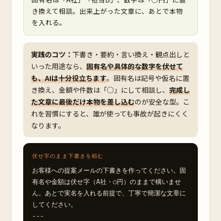
き換えて相談。出来上がった文章に、あとで本物
を入れる。
実践のコツ：
下書き・要約・言い換え・観点出しと
いった用途なら、
固有名や具体的な数字を伏せて
も、AIは十分役立ちます
。固有名は記号や仮名に置
き換え、金額や件数は「○」にして相談し、
完成し
た文章に最後だけ本物を差し込む
のが安全な型。こ
れを習慣にすると、誰が使っても事故が起きにくく
なります。
伏せ字のまま下書きを頼む
お客様への提案メールの下書きを作ってください。固
有名や金額は伏せ字（A社・○円）のままで構いませ
ん。あとで実名を入れる前提で、丁寧で簡潔な文章に
してください。

---
