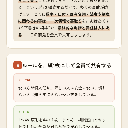
らしく書く
ことがあります。「人が必ず最終確認す
る」という1行を徹底するだけで、多くの事故が防
げます。とくに
数字・日付・固有名詞・法令や制度
に関わる内容は、一次情報で裏取り
を。AIはあくま
で“下書きの相棒”で、
最終的な判断と責任は人にあ
る
——この前提を全員で共有しましょう。
ルールを、紙1枚にして全員で共有する
5
BEFORE
使い方が個人任せ。詳しい人は安全に使い、慣れ
ない人は知らずに危ない使い方をしている。
AFTER
1〜4の原則をA4・1枚にまとめ、相談窓口とセッ
トで共有。全員が同じ基準で安心して使える。